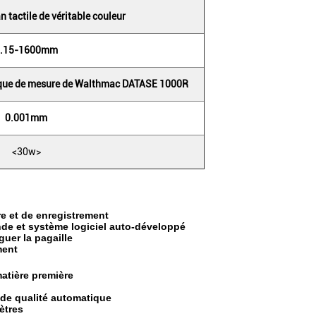
n tactile de véritable couleur
0.15-1600mm
ique de mesure de Walthmac DATASE 1000R
0.001mm
<30w>
e et de enregistrement
nde et système logiciel auto-développé
uer la pagaille
ment
matière première
e de qualité automatique
ètres