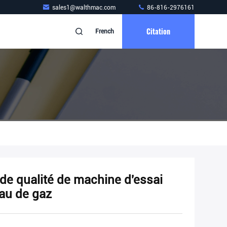
sales1@walthmac.com
86-816-2976161
Citation
French
 de qualité de machine d'essai
yau de gaz