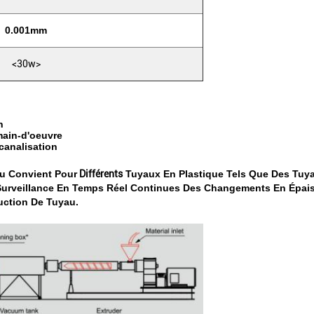
0.001mm
<30w>
n
SOUMETTRE
main-d'oeuvre
canalisation
u Convient Pour
Différents
Tuyaux En Plastique Tels Que Des Tuy
Surveillance En Temps Réel Continues Des Changements En Épaisseu
uction De Tuyau.