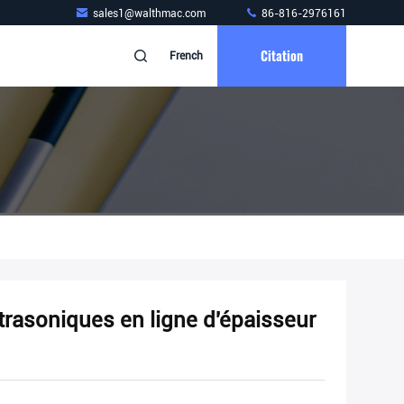
sales1@walthmac.com
86-816-2976161
Citation
French
rasoniques en ligne d'épaisseur