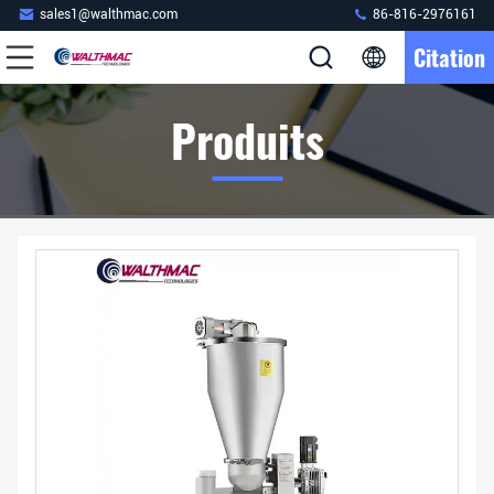
sales1@walthmac.com
86-816-2976161
Citation
Produits