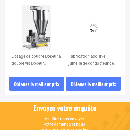
Dosage de poudre Doseur à
Fabrication additive
Ma
s
double vis Doseur
jumelle de conducteur de
de
Masterbatch 10-2000L/H
vis de système
au
d'alimentation de poudre
se
ix
Obtenez le meilleur prix
Obtenez le meilleur prix
O
haut efficace
Envoyez votre enquête
Veuillez nous envoyer 
votre demande et nous 
vous répondrons dans les 