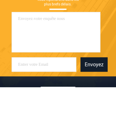
plus brefs délais.
Envoyez
WalthMac Measurement&Control Technology
Co., Ltd.