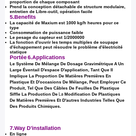
proportion de chaque composant
Laisser un message
Prend la conception détachable de structure modulaire,
entretien de Libre-outil, opération facile
Nous vous rappellerons bientôt!
5.Benefits
La capacité de Maxium est 1000 kg/h heures pour ce
type
Consommation de puissance faible
Le pesage du capteur est 1/2000000
La fonction d'ouvrir les temps multiples de soupape
d'échappement peut résoudre le problème d'électricité
statique
Portée
6.Applications
Le Système De Mélange De Dosage Gravimétrique
A Un
Large Éventail D'espace D'application, Tant Que Il
Implique La Proportion De Matières Premières En
Plastique Et D'occasions De Mélange, Peut Employer Ce
Produit, Tel Que Des Câbles De Feuilles De Plastique
Siffle La Production De
La
Modification De Plastiques
De Matières Premières Et D'autres Industries Telles Que
Des Produits Chimiques.
SOUMETTRE
7.Way D'installation
En ligne