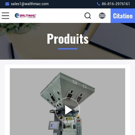
sales1@walthmac.com
86-816-2976161
Citation
Produits