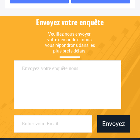
Envoyez votre enquête
Veuillez nous envoyer 
votre demande et nous 
vous répondrons dans les 
plus brefs délais.
Envoyez