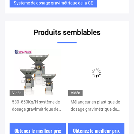
Système de dosage gravimétrique de la CE
Produits semblables
Vidéo
Vidéo
Vi
e
530-650Kg/H système de
Mélangeur en plastique de
Pl
dosage gravimétrique de
dosage gravimétrique de
de
e
composants
matière première du
ta
gravimétriques du
système de mélange d'acier
50
ix
Obtenez le meilleur prix
Obtenez le meilleur prix
O
mélangeur 6
inoxydable 0.6kw