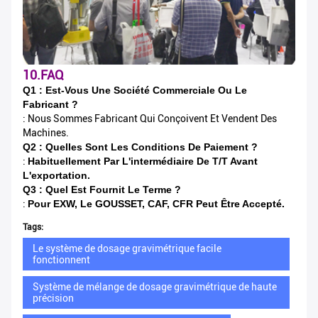
10.FAQ
Q1 : Est-Vous Une Société Commerciale Ou Le
Fabricant ?
: Nous Sommes Fabricant Qui Conçoivent Et Vendent Des
Machines.
Q2 : Quelles Sont Les Conditions De Paiement ?
:
Habituellement Par L'intermédiaire De T/T Avant
L'exportation.
Q3 : Quel Est Fournit Le Terme ?
:
Pour EXW, Le GOUSSET, CAF, CFR Peut Être Accepté.
Tags:
Le système de dosage gravimétrique facile
fonctionnent
Système de mélange de dosage gravimétrique de haute
précision