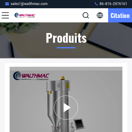
sales1@walthmac.com
86-816-2976161
Citation
Produits