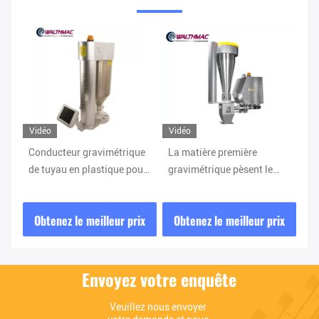
Vidéo
Vidéo
Vi
ue
La matière première
10" conducteur en
Co
ur
gravimétrique pèsent le
plastique de matière
de
conducteur de dosage
première de tuyau de
tu
gravimétrique du
conducteur gravimétrique
l'
ix
Obtenez le meilleur prix
Obtenez le meilleur prix
O
conducteur 900kg/H
d'écran tactile
Envoyez votre enquête
Veuillez nous envoyer 