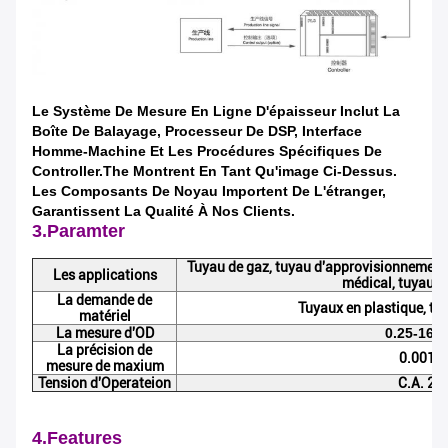
Le Système De Mesure En Ligne D'épaisseur Inclut La
Boîte De Balayage, Processeur De DSP, Interface
Homme-Machine Et Les Procédures Spécifiques De
Controller.The Montrent En Tant Qu'image Ci-Dessus.
Les Composants De Noyau Importent De L'étranger,
Garantissent La Qualité À Nos Clients.
3.Paramter
Tuyau de gaz, tuyau d'approvisionnement e
Les applications
médical, tuyau et
La demande de
Tuyaux en plastique, t
matériel
La mesure d'OD
0.25-16
La précision de
0.001
mesure de maxium
Tension d'Operateion
C.A. 22
4.Features