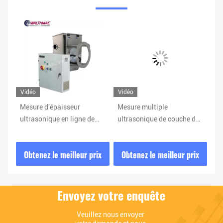
Vidéo
Vidéo
Vi
Mesure d'épaisseur
Mesure multiple
Éq
ultrasonique en ligne de
ultrasonique de couche de
ex
e
tuyau du système de
machine d'essai
d'
mesure d'épaisseur de
d'épaisseur de tuyau de
ga
ix
Obtenez le meilleur prix
Obtenez le meilleur prix
O
tuyau de HDPE 1600mm
gaz
d'
mu
Envoyez votre enquête
Veuillez nous envoyer 