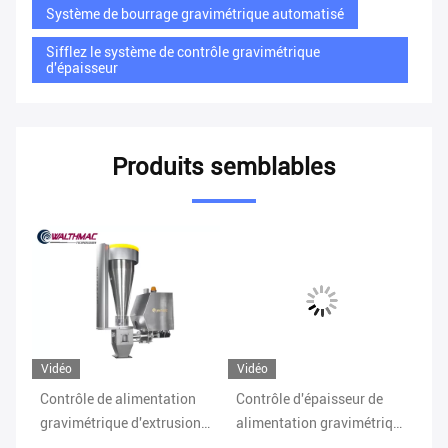
Système de bourrage gravimétrique automatisé
Sifflez le système de contrôle gravimétrique
d'épaisseur
Produits semblables
Vidéo
Vidéo
Vi
ue
Contrôle de alimentation
Contrôle d'épaisseur de
Sy
a
gravimétrique d'extrusion
alimentation gravimétrique
gr
de système de la CE
de tuyau de système d'acier
en