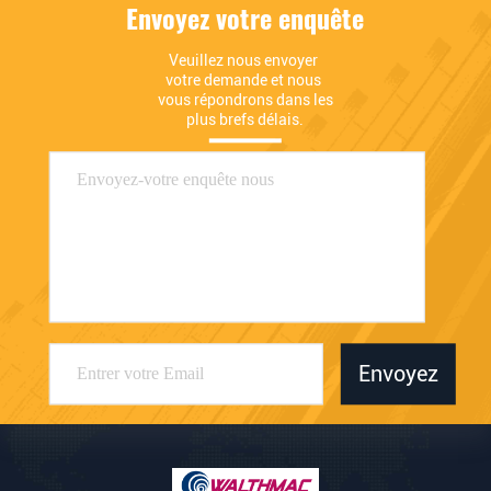
Envoyez votre enquête
Veuillez nous envoyer 
votre demande et nous 
vous répondrons dans les 
plus brefs délais.
Envoyez