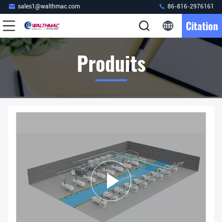
sales1@walthmac.com
86-816-2976161
Citation
Produits