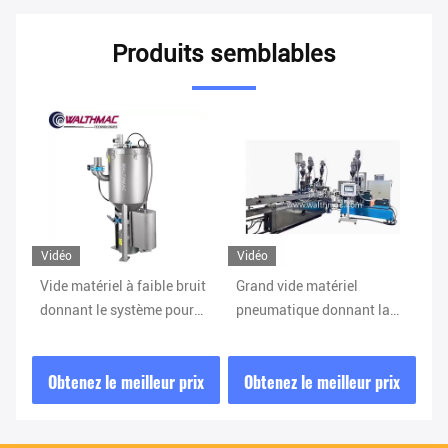
Produits semblables
Vidéo
Vidéo
V
uit
Grand vide matériel
Système de transfert de
Vi
r
pneumatique donnant la
vide de granule de
d
série du système MTS
Masterbatch de couleur I-
l'
CAN
t
ix
Obtenez le meilleur prix
Obtenez le meilleur prix